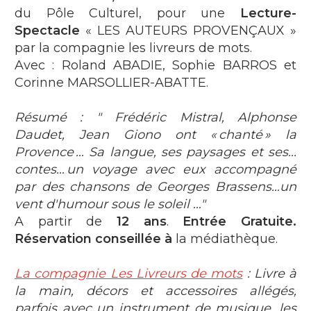
du Pôle Culturel, pour une
Lecture-
Spectacle
« LES AUTEURS PROVENÇAUX »
par la compagnie les livreurs de mots.
Avec : Roland ABADIE, Sophie BARROS et
Corinne MARSOLLIER-ABATTE.
Résumé : " Frédéric Mistral, Alphonse
Daudet, Jean Giono ont «
chanté
» la
Provence
… Sa langue, ses paysages et ses...
contes…
un voyage avec eux accompagné
par des chansons de Georges Brassens…un
vent d'humour sous le soleil …"
A partir de
12 ans
.
Entrée Gratuite.
Réservation conseillée à
la médiathèque.
La compagnie Les Livreurs de mots
: Livre à
la main, décors et accessoires allégés,
parfois avec un instrument de musique, les