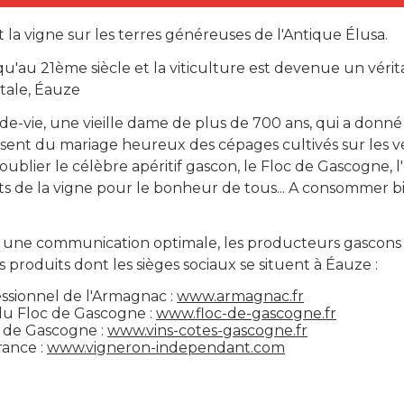
 la vigne sur les terres généreuses de l'Antique Élusa.
usqu'au 21ème siècle et la viticulture est devenue un 
itale, Éauze
u-de-vie, une vieille dame de plus de 700 ans, qui a donn
aissent du mariage heureux des cépages cultivés sur les 
oublier le célèbre apéritif gascon, le Floc de Gascogne, l
its de la vigne pour le bonheur de tous... A consommer
r une communication optimale, les producteurs gascons 
 produits dont les sièges sociaux se situent à Éauze :
ssionnel de l'Armagnac :
www.armagnac.fr
du Floc de Gascogne :
www.floc-de-gascogne.fr
s de Gascogne :
www.vins-cotes-gascogne.fr
rance :
www.vigneron-independant.com