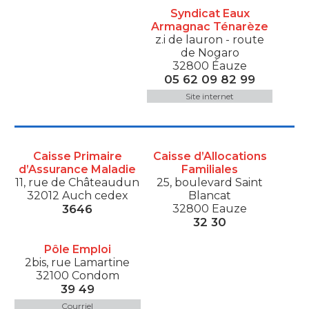
Syndicat Eaux
Armagnac Ténarèze
z.i de lauron - route
de Nogaro
32800 Éauze
05 62 09 82 99
Site internet
Caisse Primaire
Caisse d’Allocations
d’Assurance Maladie
Familiales
11, rue de Châteaudun
25, boulevard Saint
32012 Auch cedex
Blancat
3646
32800 Eauze
32 30
Pôle Emploi
2bis, rue Lamartine
32100 Condom
39 49
Courriel