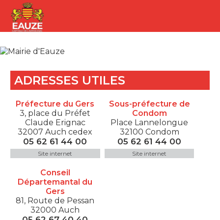
ADRESSES UTILES
Préfecture du Gers
Sous-préfecture de
3, place du Préfet
Condom
Claude Erignac
Place Lannelongue
32007 Auch cedex
32100 Condom
05 62 61 44 00
05 62 61 44 00
Site internet
Site internet
Conseil
Départemantal du
Gers
81, Route de Pessan
32000 Auch
05 62 67 40 40